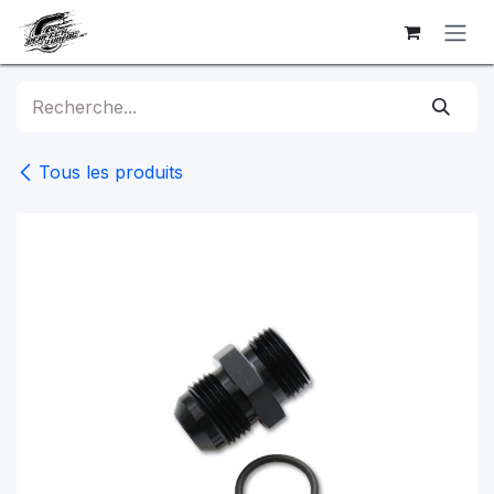
Se rendre au contenu
Tous les produits